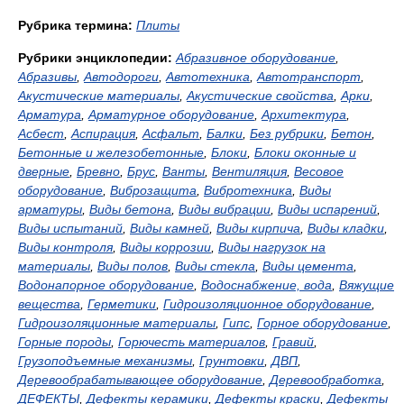
Рубрика термина:
Плиты
Рубрики энциклопедии:
Абразивное оборудование
,
Абразивы
,
Автодороги
,
Автотехника
,
Автотранспорт
,
Акустические материалы
,
Акустические свойства
,
Арки
,
Арматура
,
Арматурное оборудование
,
Архитектура
,
Асбест
,
Аспирация
,
Асфальт
,
Балки
,
Без рубрики
,
Бетон
,
Бетонные и железобетонные
,
Блоки
,
Блоки оконные и
дверные
,
Бревно
,
Брус
,
Ванты
,
Вентиляция
,
Весовое
оборудование
,
Виброзащита
,
Вибротехника
,
Виды
арматуры
,
Виды бетона
,
Виды вибрации
,
Виды испарений
,
Виды испытаний
,
Виды камней
,
Виды кирпича
,
Виды кладки
,
Виды контроля
,
Виды коррозии
,
Виды нагрузок на
материалы
,
Виды полов
,
Виды стекла
,
Виды цемента
,
Водонапорное оборудование
,
Водоснабжение, вода
,
Вяжущие
вещества
,
Герметики
,
Гидроизоляционное оборудование
,
Гидроизоляционные материалы
,
Гипс
,
Горное оборудование
,
Горные породы
,
Горючесть материалов
,
Гравий
,
Грузоподъемные механизмы
,
Грунтовки
,
ДВП
,
Деревообрабатывающее оборудование
,
Деревообработка
,
ДЕФЕКТЫ
,
Дефекты керамики
,
Дефекты краски
,
Дефекты