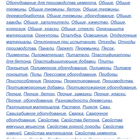
Оборудование для производства цемента
,
Общие
,
Общие
термины
,
Общие термины, бетон
,
Общие термины,
деревообработка
,
Общие термины, оборудование
,
Общие,
заводы
,
Общие, заполнители
,
Общие, качество
,
Общие,
коррозия
,
Общие, краски
,
Общие, стекло
,
Огнезащита
материалов
,
Огнеупоры
,
Опалубка
,
Освещение
,
Отделочные
материалы
,
Отклонения при испытаниях
,
Отходы
,
Отходы
производства
,
Панели
,
Паркет
,
Перемычки
,
Песок
,
Пигменты
,
Пиломатериал
,
Питатели
,
Пластификаторы
для бетона
,
Пластифицирующие добавки
,
Плиты
,
Покрытия
,
Полимерное оборудование
,
Полимеры
,
Половое
покрытие
,
Полы
,
Прессовое оборудование
,
Приборы
,
Приспособления
,
Прогоны
,
Проектирование
,
Производства
,
Противоморозные добавки
,
Противопожарное оборудование
,
Прочие
,
Прочие, бетон
,
Прочие, замазки
,
Прочие, краски
,
Прочие, оборудование
,
Разновидности древесины
,
Разрушения материалов
,
Раствор
,
Ригеля
,
Сваи
,
Сваизабивное оборудование
,
Сварка
,
Сварочное
оборудование
,
Свойства
,
Свойства бетона
,
Свойства
вяжущих веществ
,
Свойства горной породы
,
Свойства
камней
,
Свойства материалов
,
Свойства цемента
,