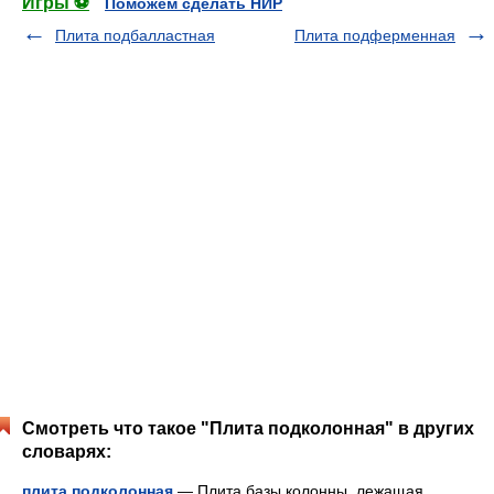
Игры ⚽
Поможем сделать НИР
Плита подбалластная
Плита подферменная
Смотреть что такое "Плита подколонная" в других
словарях:
плита подколонная
— Плита базы колонны, лежащая