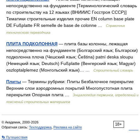
непосредственно на фундаменте [Терминологический словарь
по строительству на 12 языках (ВНИИИС Госстроя СССР)]
Тематики строительные изделия прочие EN column base plate
DE Fußplatte FR semelle de base de colonne …
Справочник
технического переводчика
ПЛИТА ПОДКОЛОННАЯ
— плита базы колонны, лежащая
непосредственно на фундаменте (Болгарский язык; Български)
подколонна плоча (Чешский язык; Čeština) patní deska sloupu
(Немецкий язык; Deutsch) Fußplatte (Венгерский язык; Magyar)
oszloptalplemez (Монгольский язык)… …
Строительный словарь
Плиты
— Термины рубрики: Плиты Безбалочное перекрытие
Верхние слои аэродромных покрытий Многопустотная плита
перекрытия Опорная плита …
Энциклопедия терминов, определений и
пояснений строительных материалов
© Академик, 2000-2026
18+
Обратная связь:
Техподдержка
,
Реклама на сайте
👣 Путешествия